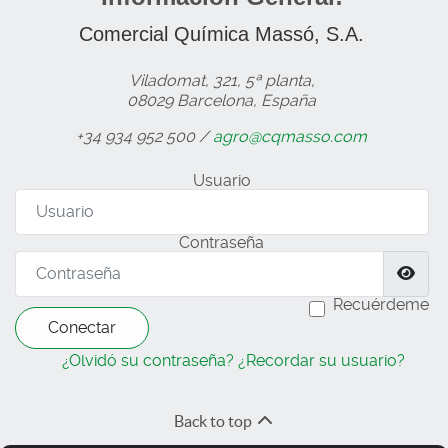
Comercial Química Massó, S.A.
Viladomat, 321, 5ª planta,
08029 Barcelona, España
+34 934 952 500 /
agro@cqmasso.com
Usuario
Contraseña
Most
Recuérdeme
Conectar
¿Olvidó su contraseña?
¿Recordar su usuario?
Back to top