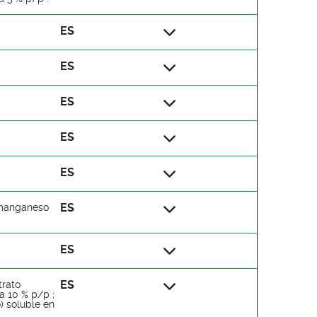
ES
ES
ES
ES
ES
ES
, manganeso
ES
ES
trato
a 10 % p/p ;
) soluble en