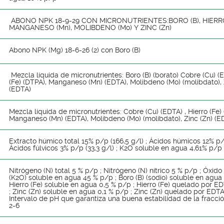
ABONO NPK 18-9-29 CON MICRONUTRIENTES:BORO (B), HIERRO 
MANGANESO (Mn), MOLIBDENO (Mo) Y ZINC (Zn)
Abono NPK (Mg) 18-6-26 (2) con Boro (B)
Mezcla líquida de micronutrientes: Boro (B) (borato) Cobre (Cu) (E
(Fe) (DTPA), Manganeso (Mn) (EDTA), Molibdeno (Mo) (molibdato), 
(EDTA)
Mezcla líquida de micronutrientes: Cobre (Cu) (EDTA) , Hierro (Fe)
Manganeso (Mn) (EDTA), Molibdeno (Mo) (molibdato), Zinc (Zn) (E
Extracto húmico total 15% p/p (166,5 g/l) ; Ácidos húmicos 12% p/p
Ácidos fúlvicos 3% p/p (33,3 g/l) ; K2O soluble en agua 4,61% p/p (
Nitrógeno (N) total 5 % p/p ; Nitrógeno (N) nítrico 5 % p/p ; Óxido
(K2O) soluble en agua 45 % p/p ; Boro (B) (sodio) soluble en agua 
Hierro (Fe) soluble en agua 0,5 % p/p ; Hierro (Fe) quelado por E
; Zinc (Zn) soluble en agua 0,1 % p/p ; Zinc (Zn) quelado por EDTA
Intervalo de pH que garantiza una buena estabilidad de la fracci
2-6