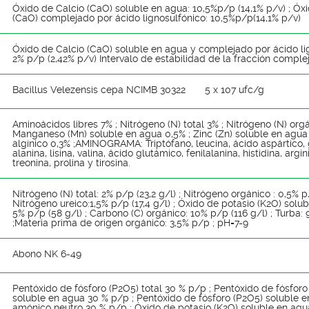
Óxido de Calcio (CaO) soluble en agua: 10,5%p/p (14,1% p/v) ; Óx
(CaO) complejado por ácido lignosulfónico: 10,5%p/p(14,1% p/v)
Óxido de Calcio (CaO) soluble en agua y complejado por ácido li
2% p/p (2,42% p/v) Intervalo de estabilidad de la fracción comple
Bacillus Velezensis cepa NCIMB 30322 5 x 107 ufc/g
Aminoácidos libres 7% ; Nitrógeno (N) total 3% ; Nitrógeno (N) orgá
Manganeso (Mn) soluble en agua 0,5% ; Zinc (Zn) soluble en agua 
algínico 0,3% ;AMINOGRAMA: Triptófano, leucina, ácido aspártico, g
alanina, lisina, valina, ácido glutámico, fenilalanina, histidina, argin
treonina, prolina y tirosina.
Nitrógeno (N) total: 2% p/p (23,2 g/l) ; Nitrógeno orgánico : 0,5% p/
Nitrógeno ureico:1,5% p/p (17,4 g/l) ; Óxido de potasio (K2O) solu
5% p/p (58 g/l) ; Carbono (C) orgánico: 10% p/p (116 g/l) ; Turba:
;Materia prima de origen orgánico: 3,5% p/p ; pH=7-9
Abono NK 6-49
Pentóxido de fósforo (P2O5) total 30 % p/p ; Pentóxido de fósforo
soluble en agua 30 % p/p ; Pentóxido de fósforo (P2­O5) soluble en
amónico neutro 30 % p/p ; Óxido de potasio (K2O) soluble en agu