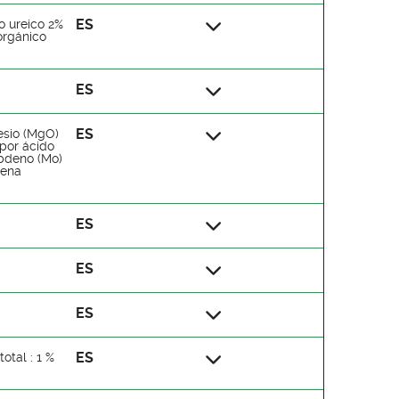
ES
o ureico 2%
orgánico
ES
ES
esio (MgO)
por ácido
ibdeno (Mo)
uena
ES
ES
ES
ES
total : 1 %