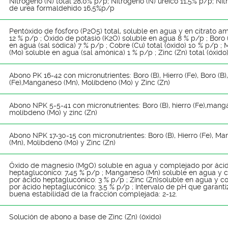
Nitrógeno (N) total 28,0% p/p; Nitrógeno (N) ureico 11,5% p/p; NIt
de urea formaldehido 16,5%p/p
Pentóxido de fósforo (P2O5) total, soluble en agua y en citrato a
12 % p/p ; Óxido de potasio (K2O) soluble en agua 8 % p/p ; Boro 
en agua (sal sódica) 7 % p/p ; Cobre (Cu) total (óxido) 10 % p/p ;
(Mo) soluble en agua (sal amónica) 1 % p/p ; Zinc (Zn) total (óxido
Abono PK 16-42 con micronutrientes: Boro (B), Hierro (Fe), Boro (B),
(Fe),Manganeso (Mn), Molibdeno (Mo) y Zinc (Zn)
Abono NPK 5-5-41 con micronutrientes: Boro (B), hierro (Fe),mang
molibdeno (Mo) y zinc (Zn)
Abono NPK 17-30-15 con micronutrientes: Boro (B), Hierro (Fe), M
(Mn), Molibdeno (Mo) y Zinc (Zn)
Óxido de magnesio (MgO) soluble en agua y complejado por áci
heptaglucónico: 7,45 % p/p ; Manganeso (Mn) soluble en agua y
por ácido heptaglucónico: 3 % p/p ; Zinc (Zn)soluble en agua y 
por ácido heptaglucónico: 3,5 % p/p ; Intervalo de pH que garant
buena estabilidad de la fracción complejada: 2-12.
Solución de abono a base de Zinc (Zn) (óxido)