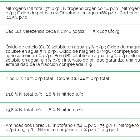
Nitrógeno (N) total 3% p/p ; Nitrógeno orgánico 1% p/p ; Nitrógen
p/p ; Óxido de potasio (K2O) soluble en agua 16% p/p ; Carbono 
16,5% p/p
Bacillus Velezensis cepa NCIMB 30322 5 x 107 ufc/g
Óxido de calcio (CaO) soluble en agua 15 % p/p ; Óxido de magn
soluble en agua 5 % p/p ; Óxido de magnesio (MgO) complejado 
lignosulfónico 1 % p/p ; Boro (B) soluble en agua 0,9 % p/p ; Mol
soluble en agua 0,3 % p/p ; Intervalo de pH que garantiza una b
estabilidad de la fracción complejada: 1-9
Zinc (Zn) 16 % p/p total ; Cobre (Cu) 44 % p/p total
19,8 % N total p/p ; 1,8 % N nítrico p/p
19,8 % N total p/p ; 1,8 % N nítrico p/p
Aminoácidos libres ( L-Triptófano ): 7,4 % p/p ( 75 g/l ) ; Nitrógeno 
p/p ( 1,03 g/l ); Nitrógeno orgánico : 1 % p/p ( 1,03 g/l )