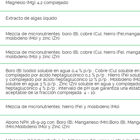
Magnesio (Mg) 4,2 complejado
Extracto de algas líquido
Mezcla de micronutrientes: boro (B), cobre (Cu), hierro (Fe),manga
molibdeno (Mo) y zinc (Zn)
Mezcla de micronutrientes: boro (B), cobre (Cu), hierro (Fe), mang
molibdeno (Mo) y zinc (Zn)
Boro (B) (sodio) soluble en agua 0,4 % p/p ; Cobre (Cu) soluble e
complejado por ácido heptaglucónico 0,1 % p/p ; Hierro (Fe) solu
y complejado por ácido heptaglucónico 12 % p/p ; Molibdeno (Mo)
soluble en agua 3 % p/p ; Zinc (Zn) soluble en agua y complejado
heptaglucónico 4 % p/p ; Intervalo de pH que garantiza una estab
aceptable de la fracción complejada: 4 - 10.
Mezcla de micronutrientes: hierro (Fe) y molibdeno (Mo)
Abono NPK 18-9-29 con: Boro (B), Manganeso (Mn),Boro (B), Man
(Mn),Molibdeno (Mo) y Zinc (Zn)