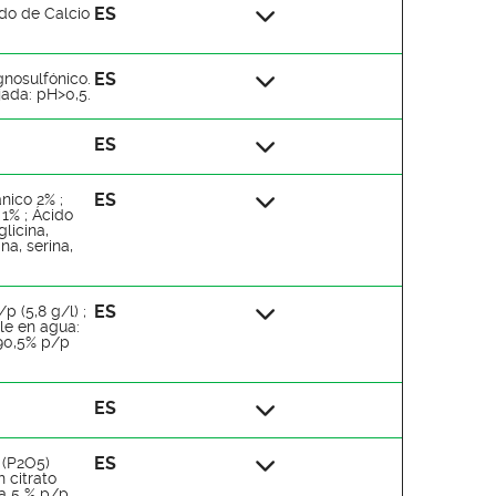
ES
ido de Calcio
ES
gnosulfónico.
jada: pH>0,5.
ES
ES
nico 2% ;
1% ; Ácido
licina,
ina, serina,
ES
p (5,8 g/l) ;
ble en agua:
 90,5% p/p
ES
ES
 (P2O5)
 citrato
a 5 % p/p .