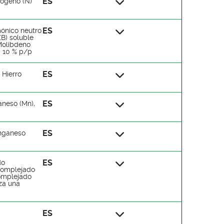
ES
rogeno (N)
ES
mónico neutro
(B) soluble
 Molibdeno
) 10 % p/p
ES
 Hierro
ES
aneso (Mn),
ES
anganeso
ES
do
 complejado
complejado
iza una
ES