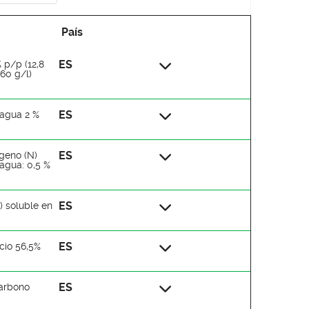
País
ES
 p/p (12,8
60 g/l)
ES
n agua 2 %
ES
ógeno (N)
 agua: 0,5 %
ES
) soluble en
ES
cio 56,5%
ES
Carbono