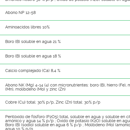
Abono NP 12-58
Aminoacidos libres 10%
Boro (B) soluble en agua 21 %
Boro (B) soluble en agua 18 %
Calcio complejado (Ca) 8,4 %
Abono NK (Mg) 4-14 (4) con micronutrientes: boro (B), hierro (Fe)
(Mn), molibdeno (Mo) y zinc (Zn)
Cobre (Cu) total: 30% p/p, Zinc (Zn) total: 30% p/p
Pentóxido de fósforo (P2O5) total, soluble en agua y soluble en ci
amónico y agua 14 % p/p ; Óxido de potasio (K2O) soluble en agu
Boro (B) (sodio) soluble en agua 6 % p/p ; Molibdeno (Mo) (amonio
agua 10 % p/p