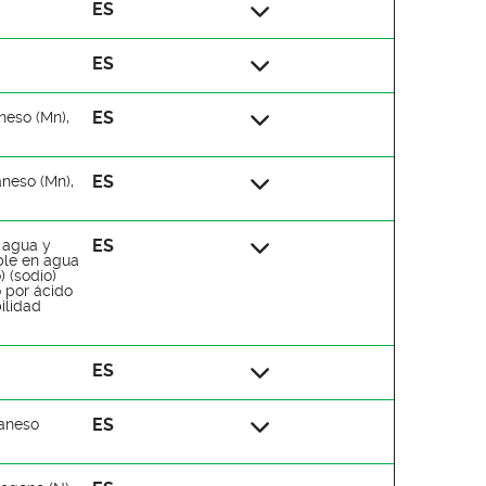
ES
ES
ES
neso (Mn),
ES
aneso (Mn),
ES
n agua y
ble en agua
 (sodio)
 por ácido
ilidad
ES
ES
ganeso