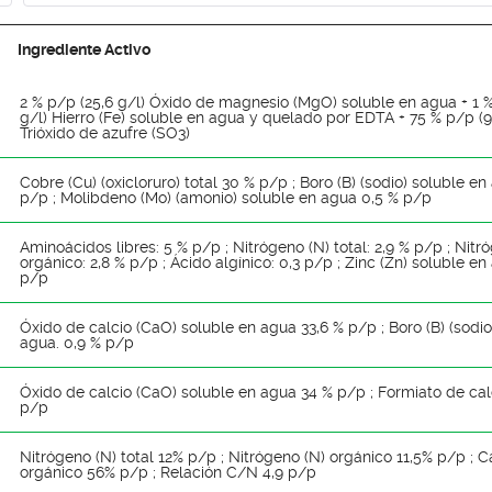
Ingrediente Activo
2 % p/p (25,6 g/l) Óxido de magnesio (MgO) soluble en agua + 1 %
g/l) Hierro (Fe) soluble en agua y quelado por EDTA + 75 % p/p (9
Trióxido de azufre (SO3)
Cobre (Cu) (oxicloruro) total 30 % p/p ; Boro (B) (sodio) soluble e
p/p ; Molibdeno (Mo) (amonio) soluble en agua 0,5 % p/p
Aminoácidos libres: 5 % p/p ; Nitrógeno (N) total: 2,9 % p/p ; Nitr
orgánico: 2,8 % p/p ; Ácido algínico: 0,3 p/p ; Zinc (Zn) soluble en
p/p
Óxido de calcio (CaO) soluble en agua 33,6 % p/p ; Boro (B) (sodio
agua. 0,9 % p/p
Óxido de calcio (CaO) soluble en agua 34 % p/p ; Formiato de cal
p/p
Nitrógeno (N) total 12% p/p ; Nitrógeno (N) orgánico 11,5% p/p ; 
orgánico 56% p/p ; Relación C/N 4,9 p/p