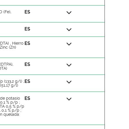
ES
(Fe),
ES
ES
DTA) , Hierro
Zinc (Zn)
ES
 (DTPA),
DTA)
ES
 (133,2 g/l) ;
51,17 g/l)
ES
 de potasio
0,1 % p/p ;
DTA 0,5 % p/p
 0,1 % p/p ;
ón quelada: