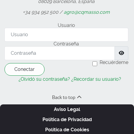
08029 Barcelona, España
+34 934 952 500 /
agro@cqmasso.com
Usuario
Contraseña
Most
Recuérdeme
Conectar
¿Olvidó su contraseña?
¿Recordar su usuario?
Back to top
Aviso Legal
Política de Privacidad
Política de Cookies