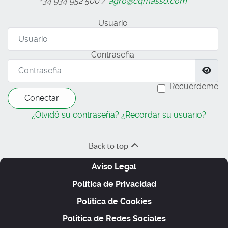
+34 934 952 500 /
agro@cqmasso.com
Usuario
Contraseña
Most
Recuérdeme
Conectar
¿Olvidó su contraseña?
¿Recordar su usuario?
Back to top
Aviso Legal
Política de Privacidad
Política de Cookies
Política de Redes Sociales