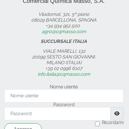
Comercial Química Massó, S.A.
Viladomat, 321, 5º piano
08029 BARCELLONA, SPAGNA
+34 934 952 500
agro@cqmasso.com
SUCCURSALE ITALIA
VIALE MARELLI, 132
20099 SESTO SAN GIOVANNI.
MILANO (ITALIA)
+39 02 0996 6107
info.italia@cqmasso.com
Nome utente
Password
Mos
Ricordami