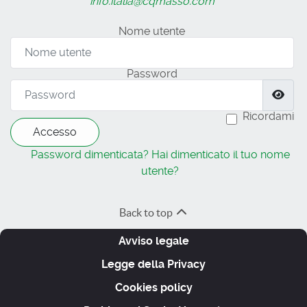
info.italia@cqmasso.com
Nome utente
Password
Mos
Ricordami
Accesso
Password dimenticata?
Hai dimenticato il tuo nome
utente?
Back to top
Avviso legale
Legge della Privacy
Cookies policy