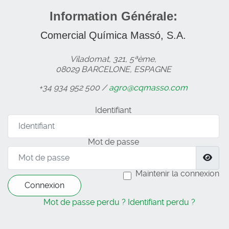
Information Générale:
Comercial Química Massó, S.A.
Viladomat, 321, 5ªème,
08029 BARCELONE, ESPAGNE
+34 934 952 500 /
agro@cqmasso.com
Identifiant
Mot de passe
Affi
Maintenir la connexion
Connexion
Mot de passe perdu ?
Identifiant perdu ?